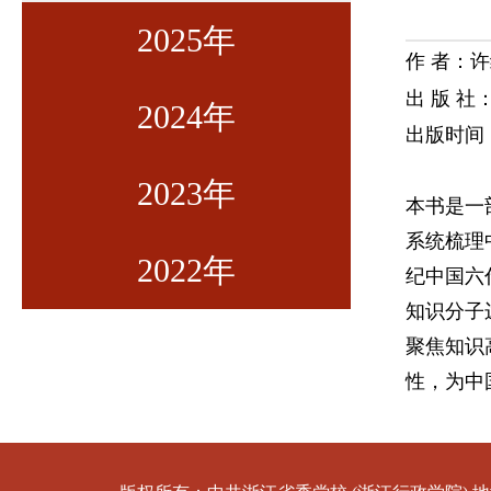
2025年
作 者：
出 版 
2024年
第一期
出版时间
2023年
第二期
第一期
本书是一
系统梳理
2022年
第三期
第二期
第一期
纪中国六
知识分子
第四期
第三期
第二期
第九期
聚焦知识
性，为中
第五期
第四期
第三期
第八期