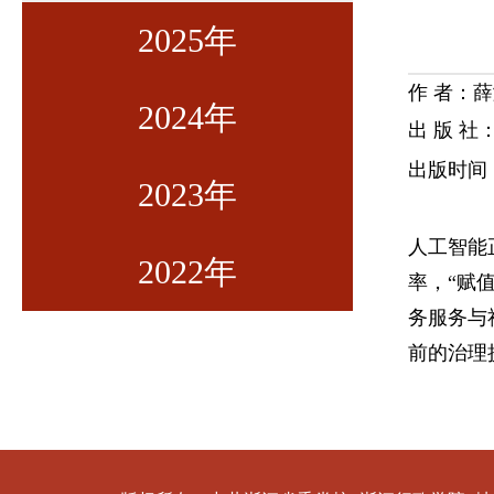
2025年
作 者：
2024年
第一期
出 版 
出版时间：
2023年
第二期
第一期
人工智能
2022年
第三期
第二期
第一期
率，“赋
务服务与
第四期
第三期
第二期
第九期
前的治理
第五期
第四期
第三期
第八期