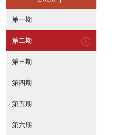
第一期
第二期
第三期
第四期
第五期
第六期