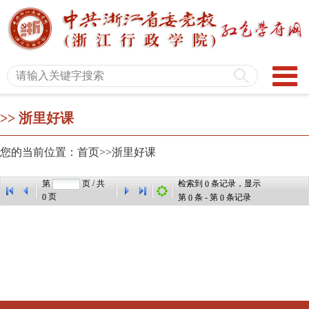
>>
浙里好课
您的当前位置：首页>>
浙里好课
第
页 / 共
检索到
条记录，显示
0
页
0
第
条 - 第
条记录
0
0