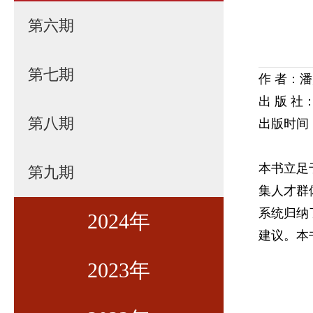
第六期
第七期
作 者：
出 版 
第八期
出版时间：
本书立足
第九期
集人才群
系统归纳
2024年
建议。本
2023年
第一期