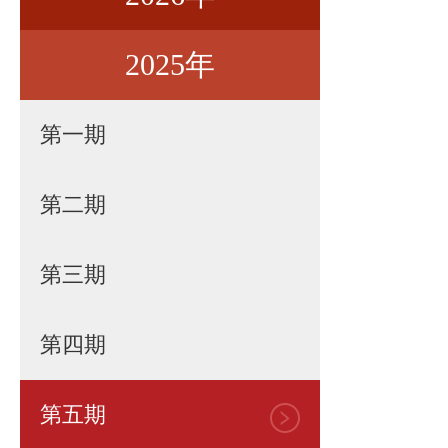
2025年
第一期
第二期
第一期
第三期
第二期
第四期
第三期
第五期
第四期
第六期
第五期