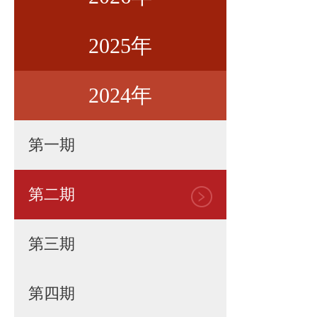
2025年
第一期
2024年
第二期
第一期
第三期
第二期
第一期
第四期
第三期
第二期
第五期
第四期
第三期
第六期
第五期
第四期