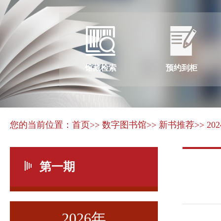
馆藏检索
预约到柜
您的当前位置：
首页
>> 数字图书馆
>> 新书推荐
>> 20
第一期
2026年