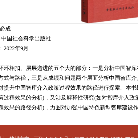
柏必成
社：中国社会科学出版社
2022年9月
环环相扣、层层递进的五个大的部分：一是分析中国智库
方式与路径，三是从成绩和问题两个层面分析中国智库介
对提升中国智库介入政策过程效果的路径进行探索。本书
策过程效果的分析)，又涉及解释性研究(如对智库介入政
程效果的路径分析)，力图对加强中国特色新型智库建设