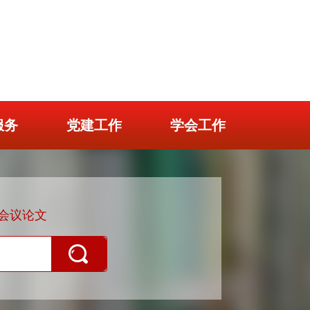
服务
党建工作
学会工作
会议论文