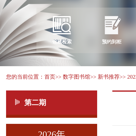
馆藏检索
预约到柜
您的当前位置：
首页
>> 数字图书馆
>> 新书推荐
>> 20
第二期
2026年