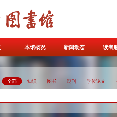
页
本馆概况
新闻动态
读者
全部
知识
图书
期刊
学位论文