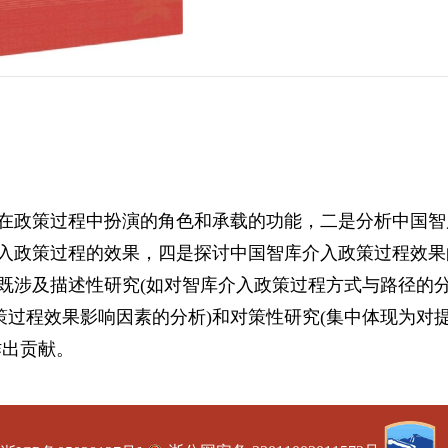
在政策过程中扮演的角色和承载的功能，二是分析中国智
入政策过程的效果，四是探讨中国智库介入政策过程效果
既涉及描述性研究(如对智库介入政策过程方式与路径的
策过程效果影响因素的分析)和对策性研究(集中体现为对
作出贡献。