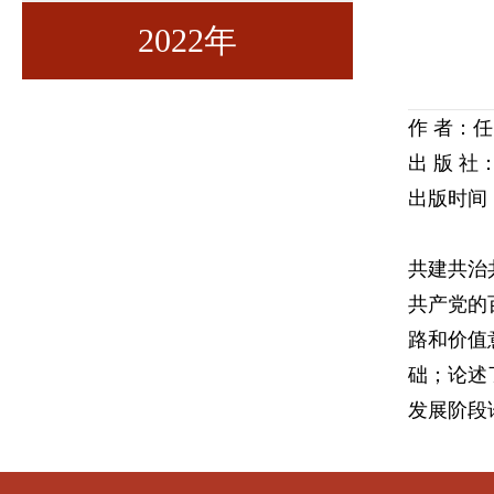
2022年
第六期
第五期
第七期
第六期
第九期
作 者：任
出 版 
第八期
第八期
出版时间：
共建共治
第九期
第七期
共产党的
路和价值
第六期
础；论述
发展阶段
第五期