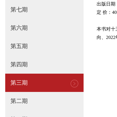
出版日期：
第六期
第五期
第七期
定 价：40
第七期
第六期
第六期
本书对十
向、20
第八期
第五期
第九期
第四期
第三期
第二期