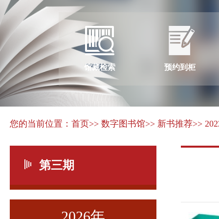
馆藏检索
预约到柜
您的当前位置：
首页
>> 数字图书馆
>> 新书推荐
>> 20
第三期
2026年