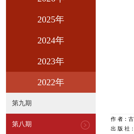
2025年
第一期
2024年
第二期
第一期
2023年
第三期
第二期
第一期
2022年
第四期
第三期
第二期
第一期
第五期
第四期
第三期
第二期
第九期
作 者：
第六期
第五期
第四期
第三期
第八期
出 版 