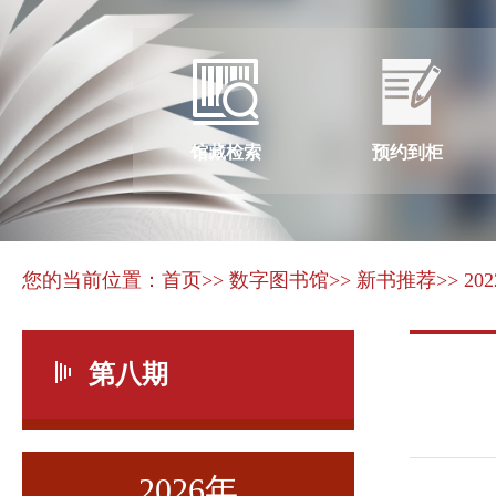
馆藏检索
预约到柜
您的当前位置：
首页
>> 数字图书馆
>> 新书推荐
>> 20
第八期
2026年