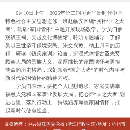
6月10日上午，2026年第二期习近平新时代中国
特色社会主义思想进修一班赴临安围绕“胸怀‘国之大
者’，砥砺‘家国情怀’”主题开展现场教学。学员们参
观钱王祠、吴越文化博物馆，聆听专题辅导，了解
吴越三世坚守保境安民、崇文兴教、纳土归宋的历
程，研读《钱氏家训》箴言，沉浸式体悟古圣先贤
顾全大局的民族大义、深厚绵长的家国情怀与勇担
使命的历史格局，深刻领会“国之大者”的时代内涵与
新时代家国情怀的精神内核。
学员们表示，要把个人理想追求、家庭美满幸
福融入党和国家事业发展大局，把心怀“国之大者”刻
进心里、落到行动上，持续涵养厚重家国情怀，扛
起新时代使命担当。
版权所有：中共浙江省委党校 (浙江行政学院) 地址：杭州市