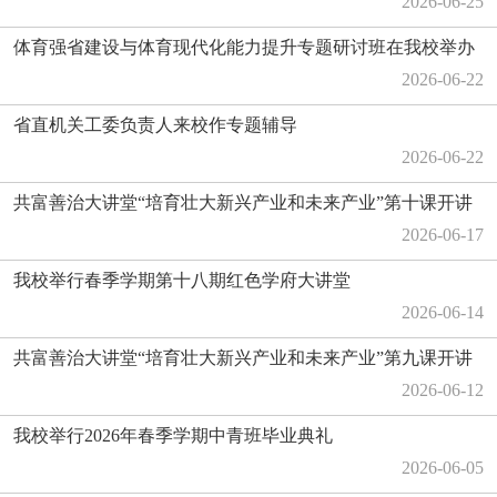
2026-06-25
体育强省建设与体育现代化能力提升专题研讨班在我校举办
2026-06-22
省直机关工委负责人来校作专题辅导
2026-06-22
共富善治大讲堂“培育壮大新兴产业和未来产业”第十课开讲
2026-06-17
我校举行春季学期第十八期红色学府大讲堂
2026-06-14
共富善治大讲堂“培育壮大新兴产业和未来产业”第九课开讲
2026-06-12
我校举行2026年春季学期中青班毕业典礼
2026-06-05