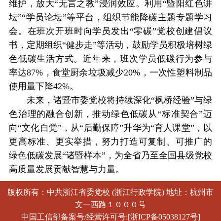
维护，放大“无言之教”浸润效应。利用“暨阳红色讲
坛”“学员论坛”等平台，组织节能降碳主题专题学习
会。在班次开班时向学员发出“零碳”党校创建倡议
书，定期组织“健步走”等活动，鼓励学员积极培树绿
色低碳生活方式。近年来，班次学员低碳行为参与
率达87%，食堂厨余垃圾减少20%，一次性塑料制品
使用量下降42%。
未来，诸暨市委党校将持续深化“枫桥经验”与绿
色治理的融合创新，推动绿色低碳从“标准契合”迈
向“文化自觉”，从“后勤保障”升华为“育人课堂”，以
更高标准、更实举措，努力打造可复制、可推广的
绿色低碳发展“诸暨样本”，为全省乃至全国县级党校
高质量发展贡献智慧与力量。
版权所有：中共浙江省委党校 (浙江行政学院) 地址：杭州市
文一西路１０００号
中国工信部备案号/经营许可号:[浙ICP备05038127号]