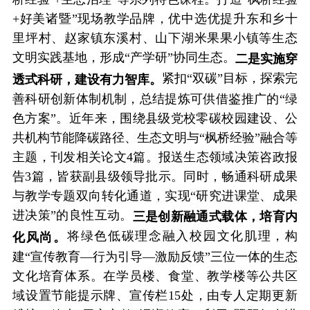
+好美诸暨”现场教学品牌，优中选优提升东和乡十
里坪村、赵家镇东溪村、山下湖米果果小镇等生态
文明实践基地，形成“产学研”协同生态。
二是实施穿
紧扣“双碳”目标，探索完
透式科研，建设有力智库。
善科研创新体制机制，总结提炼可供借鉴推广的“绿
色方案”。近年来，围绕县级党校零碳校园建设、公
共机构节能降碳路径、生态文明与“枫桥经验”融合等
主题，刊发相关论文4篇。报送生态领域决策咨政报
告3篇，皆获副县级领导批示。同时，畅通科研成果
与教学专题双向转化通道，实现“研究进课堂、成果
进决策”的良性互动。
三是创新融通式载体，培育内
将绿色低碳理念融入校园文化肌理，构
化风尚。
建“宣传教育—行为引导—激励反馈”三位一体的生态
文化培育体系。在学员楼、食堂、教学楼等公共区
域设置节能提示牌、宣传栏15处，由专人定期更新