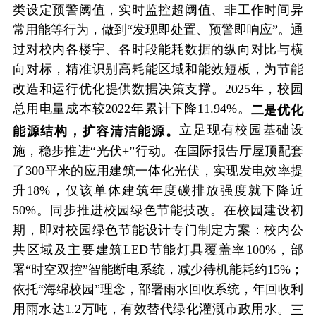
类设定预警阈值，实时监控超阈值、非工作时间异
常用能等行为，做到“发现即处置、预警即响应”。通
过对校内各楼宇、各时段能耗数据的纵向对比与横
向对标，精准识别高耗能区域和能效短板，为节能
改造和运行优化提供数据决策支撑。2025年，校园
总用电量成本较2022年累计下降11.94%。
二是优化
立足现有校园基础设
能源结构，扩容清洁能源。
施，稳步推进“光伏+”行动。在国际报告厅屋顶配套
了300平米的应用建筑一体化光伏，实现发电效率提
升18%，仅该单体建筑年度碳排放强度就下降近
50%。同步推进校园绿色节能技改。在校园建设初
期，即对校园绿色节能设计专门制定方案：校内公
共区域及主要建筑LED节能灯具覆盖率100%，部
署“时空双控”智能断电系统，减少待机能耗约15%；
依托“海绵校园”理念，部署雨水回收系统，年回收利
用雨水达1.2万吨，有效替代绿化灌溉市政用水。
三