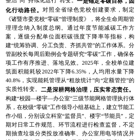
整治”向“持续化运行”转变。
一是锚定零碳目标，固
对照全省绿色党校创建要求，制定
化行动路径。
《诸暨市委党校“零碳”管理制度》，将全生命周期管
理理念纳入制度总纲。通过年度节能减碳工作方
案，逐级分配单位面积碳强度下降率等指标，构
建“统筹协调、分工负责、齐抓共管”的工作体系。分
管副校长每周后勤例会专题研究“零碳”工作，确保各
项工作有序推进、落地见效。2025年，全校单位建
筑面积能耗较2022年下降6.35%，人均用水量下降
40.8%，实现能耗管理从“粗放统计”向“定额管控”的
实质性转变。
二是深耕网格治理，压实常态责任。
构建“校园—楼宇—办公室”三级节能网格管理执行体
系，在校级“零碳”工作领导小组基础上，建立节能工
作小组，分别设立科室“监督员”、楼宇“节能员”，定
期对日常工作规范、环节流程进行检查监督，不定
期抽查垃圾分类投放准确率、办公室用电等情况并