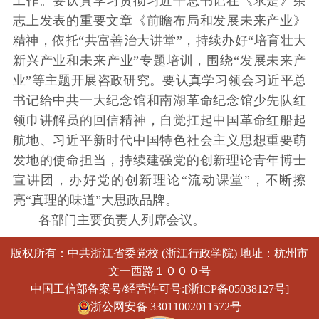
工作。要认真学习贯彻习近平总书记在《求是》杂
志上发表的重要文章《前瞻布局和发展未来产业》
精神，依托“共富善治大讲堂”，持续办好“培育壮大
新兴产业和未来产业”专题培训，围绕“发展未来产
业”等主题开展咨政研究。要认真学习领会习近平总
书记给中共一大纪念馆和南湖革命纪念馆少先队红
领巾讲解员的回信精神，自觉扛起中国革命红船起
航地、习近平新时代中国特色社会主义思想重要萌
发地的使命担当，持续建强党的创新理论青年博士
宣讲团，办好党的创新理论“流动课堂”，不断擦
亮“真理的味道”大思政品牌。
各部门主要负责人列席会议。
版权所有：中共浙江省委党校 (浙江行政学院) 地址：杭州市
文一西路１０００号
中国工信部备案号/经营许可号:[浙ICP备05038127号]
浙公网安备 33011002011572号