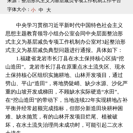
来源：整治形式主义为基层减负专项工作机制工作平台
字体大小：
小
中
大
中央学习贯彻习近平新时代中国特色社会主义
思想主题教育领导小组办公室会同中央层面整治形
式主义为基层减负专项工作机制办公室对3起整治形
式主义为基层减负典型问题进行通报。具体如下：
1.福建省龙岩市长汀县在水土保持核心区搞“挖
山造田”。龙岩市长汀县在原重点水土流失区、现水
土保持核心区组织实施耕地、山林开发项目，通过
劈山、平山“造田”，将地势陡峭、缺少水源、沙化严
重的山坡开发成梯田，不顾缺水实际硬造“水田”。
在“挖山造田”的带动下，当地连续22年实现耕地占补
平衡并经常超额完成指标，但部分新造田块耕种困
难、缺水抛荒，有的山林开发项目烂尾、植被破
坏，在水土流失治理尚未成功时，可能引起二次水