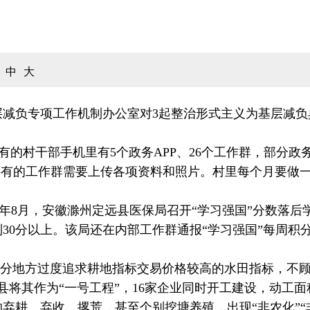
中
大
减负专项工作机制办公室对3起整治形式主义为基层减负
的村干部手机里有5个政务APP、26个工作群，部分政务
还有的工作群需要上传各项资料和照片。村里每个月要做
。
3年8月，安徽滁州定远县医保局召开“学习强国”分数落后
30分以上。该局还在内部工作群通报“学习强国”每周积
部分地方过度追求耕地指标交易价格较高的水田指标，不
将其作为“一号工程”，16家企业同时开工建设，动工面积
弃耕、弃收、撂荒，甚至个别挖塘养殖，出现“非农化”“