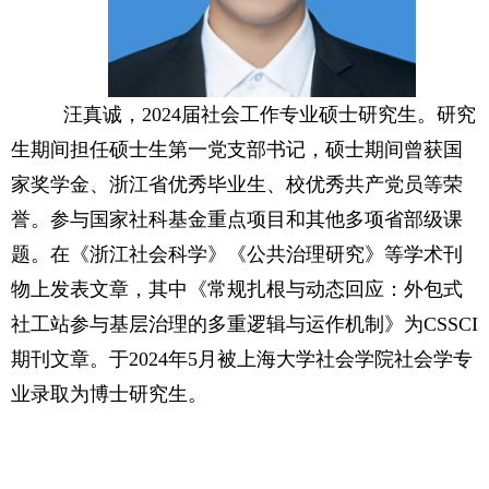
汪真诚
，
202
4
届
社会工作
专业硕士研究生。研究
生期间担任
硕士生第一党支部书记
，
硕士期间曾获国
家奖学金、浙江省优秀毕业生、校优秀共产党员等荣
誉
。参与国家社科基金
重点
项目
和其他多项省部级课
题
。
在《浙江社会科学》《公共治理研究》等学术刊
物上
发表
文章，其中《常规扎根与动态回应：外包式
社工站参与基层治理的多重逻辑与运作机制》为CSSCI
期刊文章
。
于2024年5月被上海大学社会学院社会学专
业录取为博士研究生。