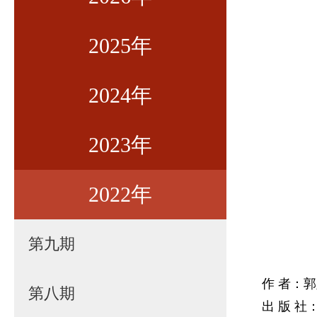
2025年
第一期
2024年
第二期
第一期
2023年
第三期
第二期
第一期
2022年
第四期
第三期
第二期
第一期
第五期
第四期
第三期
第二期
第九期
作 者：
第六期
第五期
第四期
第三期
第八期
出 版 