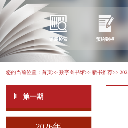
馆藏检索
预约到柜
您的当前位置：
首页
>> 数字图书馆
>> 新书推荐
>> 20
第一期
2026年