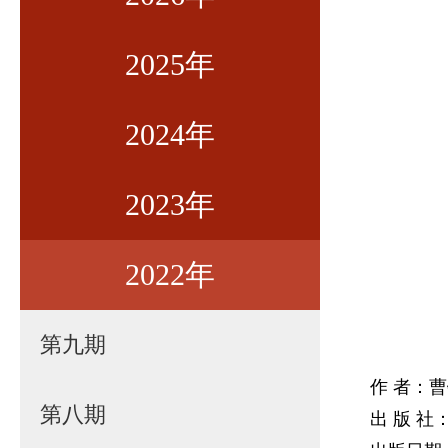
2025年
第一期
2024年
第二期
第一期
2023年
第三期
第二期
第一期
2022年
第四期
第三期
第二期
第一期
第五期
第四期
第三期
第二期
第九期
作 者：曹
第六期
第五期
第四期
第三期
第八期
出 版 