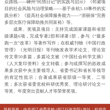
众路线——嵊州“民情日记”的实践与启示》《邻避项
目的社会风险与治理策略——基于余杭5.10事件的实
践分析》《提高社会保障服务能力——“浙丽保”完善
多层次医疗保障助推共同富裕》等。
成果、奖项及项目：主持完成国家课题和省部
级课题6项，完成专著2部和译著1部，参与《“最多
跑一次”改革》等著作写作；在权威刊物《中国行政
管理》《光明日报》等刊物发表学术论文、理论宣
传文章50多篇，多篇论文被《中国社会科学文摘》
《人大复印资料》全文转载；参与或撰写的咨政成
果多次获中央主要领导人、省委书记和省长等领导
的肯定性批示；合著成果获省部级一等奖、二等
奖；多次获省委党校科研优秀奖、理论研讨论文一
等奖、年度突出贡献人才等荣誉奖项。
版权所有：中共浙江省委党校 (浙江行政学院) 地址：杭州市